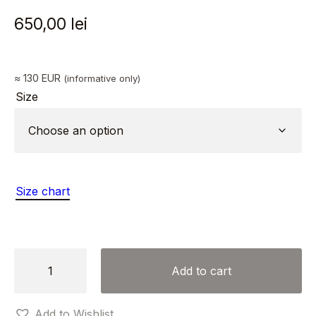
650,00
lei
≈ 130 EUR
(informative only)
Size
Size chart
GABBY
Add to cart
BLACK
DRESS
Add to Wishlist