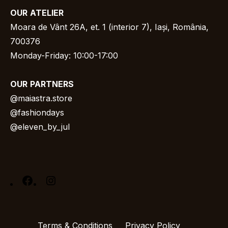
OUR
ATELIER
Moara de Vânt 26A, et. 1 (interior 7), Iași, România,
700376
Monday-Friday: 10:00-17:00
OUR
PARTNERS
@
maiastra.store
@fashiondays
@eleven_by_jul
Facebook
Instagram
Terms & Conditions
Privacy Policy